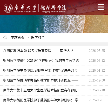
本站首页
>
医学教育
以测促教强本领 以考提质育良医 —— 南华大学
2026-05-25
2026 年临床医学专业（本科）水平测试圆满落幕
衡阳医学院举行2025级“学在衡医：我的五年医学路
2026-03-12
（规划·课程·科研）”成长辅导专题讲座
衡阳医学院举办“PBL案例撰写工作坊” 促进基础与
2026-01-12
临床教学深度融合
衡阳医学院成功举办临床教学能力提升研修班 ——
2025-12-30
以AI赋能医学教育 守正创新育人才
南华大学第十五届大学生医学技术技能竞赛在邵阳
2025-09-18
开赛！24支代表队同台比拼，实战锤炼医学尖兵
南华大学衡阳医学院学子赴英国牛津大学研学： 学
2025-09-01