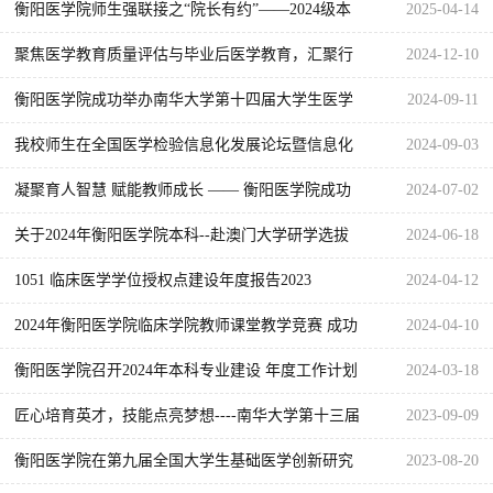
术交流深化专业认知，文化体验拓宽国际视野
衡阳医学院师生强联接之“院长有约”——2024级本
2025-04-14
科医学生生涯规划与成长指导
聚焦医学教育质量评估与毕业后医学教育，汇聚行
2024-12-10
业精英共谋发展——湖南省医学教育科技学会医学
衡阳医学院成功举办南华大学第十四届大学生医学
2024-09-11
教育质量评估专业委员会、 毕业后医学教育专业委
技术技能竞赛
我校师生在全国医学检验信息化发展论坛暨信息化
2024-09-03
员会成功举办换届大会暨2024年学术年会
成果展示交流大赛中荣获一等奖
凝聚育人智慧 赋能教师成长 —— 衡阳医学院成功
2024-07-02
举办2024年临床教师教学能力提升培训会
关于2024年衡阳医学院本科--赴澳门大学研学选拔
2024-06-18
面试结果的公示
1051 临床医学学位授权点建设年度报告2023
2024-04-12
2024年衡阳医学院临床学院教师课堂教学竞赛 成功
2024-04-10
举行
衡阳医学院召开2024年本科专业建设 年度工作计划
2024-03-18
汇报会议
匠心培育英才，技能点亮梦想----南华大学第十三届
2023-09-09
大学生医学技术技能竞赛顺利举行
衡阳医学院在第九届全国大学生基础医学创新研究
2023-08-20