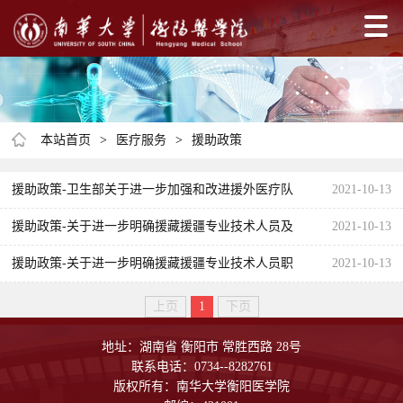
本站首页
>
医疗服务
>
援助政策
援助政策-卫生部关于进一步加强和改进援外医疗队
2021-10-13
工作的意见
援助政策-关于进一步明确援藏援疆专业技术人员及
2021-10-13
援外医疗队人员高级职称评审优惠政策有关事项的
援助政策-关于进一步明确援藏援疆专业技术人员职
2021-10-13
通知
称评聘有关政策的通知
上页
1
下页
地址：湖南省 衡阳市 常胜西路 28号
联系电话：0734--8282761
版权所有：南华大学衡阳医学院