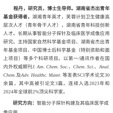
程丹，研究员，博士生导师。
湖南省杰出青年
基金获得者，
湖湘青年英才，芙蓉计划卫生健康高
层次人才（青年骨干人才），湖南省青年科技创新
人才。长期从事智能分子探针及临床医学成像应用
研究。主持国家自然科学基金项目、湖南省杰出青
年基金项目、中国博士后科学基金（特别资助和面
上项目）等多个科研项目。以第一
/
通讯作者在国
内外权威期刊
J. Am. Chem. Soc.
、
Chem. Sci.
、
Anal.
Chem.
及
Adv. Healthc. Mater.
等发表
SCI
学术论文
30
余篇，其中高被引论文
3
篇。连续入选
2023
年和
2024
年全球前
2%
顶尖科学家。
研究方向：
智能分子探针构建及其临床医学成
像应用