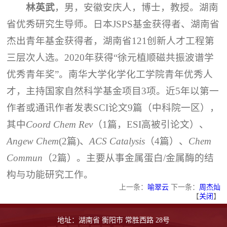
林英武
，男，安徽安庆人，博士，教授。湖南
省优秀研究生导师。日本JSPS基金获得者、湖南省
杰出青年基金获得者，湖南省121创新人才工程第
三层次人选。2020年获得“徐元植顺磁共振波谱学
优秀青年奖”。南华大学化学化工学院青年优秀人
才，主持国家自然科学基金项目3项。近5年以第一
作者或通讯作者发表SCI论文9篇（中科院一区），
其中
Coord Chem Rev
（1篇，ESI高被引论文）、
Angew Chem
(2篇)、
ACS Catalysis
（4篇）、
Chem
Commun
（2篇）。主要从事金属蛋白/金属酶的结
构与功能研究工作。
上一条：
喻翠云
下一条：
周杰灿
【
关闭
】
地址：湖南省 衡阳市 常胜西路 28号