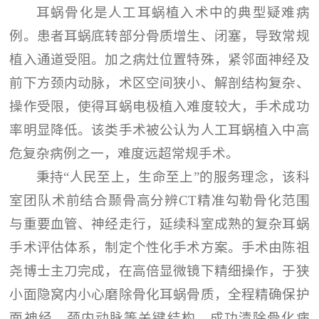
耳蜗骨化是人工耳蜗植入术中的典型疑难病
例。患者耳蜗底转部分骨质增生、闭塞，导致常规
植入通道受阻。加之病灶位置特殊，紧邻面神经及
前下方颈内动脉，术区空间狭小、解剖结构复杂、
操作受限，使得耳蜗电极植入难度较大，手术成功
率明显降低。该类手术被公认为人工耳蜗植入中高
危复杂病例之一，难度远超常规手术。
秉持“人民至上，生命至上”的服务理念，该科
室团队术前结合颞骨高分辨CT精准勾勒骨化范围
与重要血管、神经走行，延续科室成熟的复杂耳蜗
手术评估体系，制定个性化手术方案。手术由陈祖
尧博士主刀完成，在高倍显微镜下精细操作，于狭
小面隐窝内小心磨除骨化耳蜗骨质，全程精确保护
面神经、颈内动脉等关键结构，成功清除骨化病