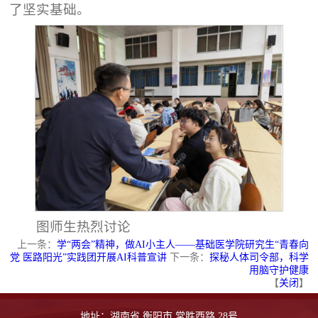
了坚实基础。
图师生热烈讨论
上一条：
学“两会”精神，做AI小主人——基础医学院研究生“青春向
党 医路阳光”实践团开展AI科普宣讲
下一条：
探秘人体司令部，科学
用脑守护健康
【
关闭
】
地址：湖南省 衡阳市 常胜西路 28号