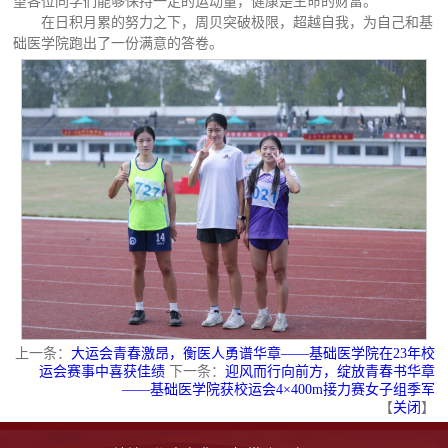
望各位同学们能够保持一定的运动量，健康是生命的财富。”
在日积月累的努力之下，周贝突破极限，超越自我，为自己和基
础医学院跑出了一份满意的答卷。
上一条：
大运会青春激昂，衡医人勇谱华章——基础医学院在23年校
运会赛事中喜获佳绩
下一条：
迎风而行向前方，绽放青春书华章
——基础医学院获校运会4×400m接力赛女子组季军
【
关闭
】