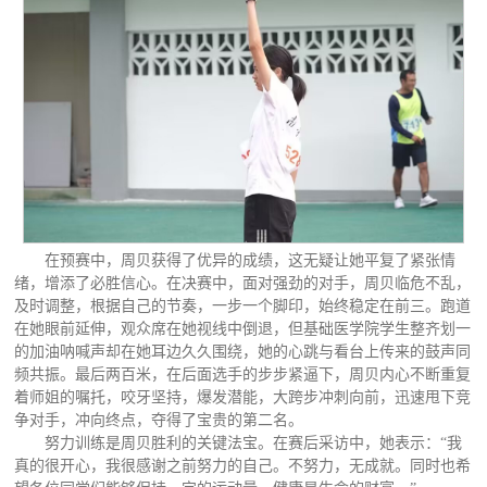
在预赛中，周贝获得了优异的成绩，这无疑让她平复了紧张情
绪，增添了必胜信心。在决赛中，面对强劲的对手，周贝临危不乱，
及时调整，根据自己的节奏，一步一个脚印，始终稳定在前三。跑道
在她眼前延伸，观众席在她视线中倒退，但基础医学院学生整齐划一
的加油呐喊声却在她耳边久久围绕，她的心跳与看台上传来的鼓声同
频共振。最后两百米，在后面选手的步步紧逼下，周贝内心不断重复
着师姐的嘱托，咬牙坚持，爆发潜能，大跨步冲刺向前，迅速甩下竞
争对手，冲向终点，夺得了宝贵的第二名。
努力训练是周贝胜利的关键法宝。在赛后采访中，她表示：“我
真的很开心，我很感谢之前努力的自己。不努力，无成就。同时也希