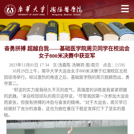
奋勇拼搏 超越自我——基础医学院周贝同学在校运会
女子800米决赛中获亚军
2023年11月01日 17:34 文/汤嘉陈 汤琳玥 图/周贝 点击：[
159
]
10月29日上午，南华大学大运会女子800米决赛于红湘校区北校
田径场举行。经过激烈的角逐之后，基础医学院的周贝脱颖而出，勇
夺第二。
“积淀的实力是我经久不灭的底气，高强度的训练是我紧紧把握
的武器。”来自校田径队的周贝这样说，“尽管我因第一次参加大运会
而紧张，但我有拼搏的冲劲与奋发的精神。”对于大运会，周贝早已
经做好了充分的准备，这也为她在重压下稳定发挥打下了坚实的基
础。