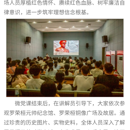
场人员厚植红色情怀、赓续红色血脉、树牢廉洁自
律意识，进一步筑牢理想信念根基。
微党课结束后，在讲解员引导下，大家依次参
观罗荣桓元帅纪念馆、罗荣桓铜像广场及故居。通
过珍贵的历史图片、实物史料，全体人员深入了解