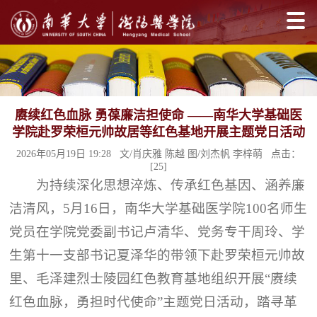
赓续红色血脉 勇葆廉洁担使命 ——南华大学基础医
学院赴罗荣桓元帅故居等红色基地开展主题党日活动
2026年05月19日 19:28 文/肖庆雅 陈越 图/刘杰帆 李梓萌 点击：
[
25
]
为持续深化思想淬炼、传承红色基因、涵养廉
洁清风，5月16日，南华大学基础医学院100名师生
党员在学院党委副书记卢清华、党务专干周玲、学
生第十一支部书记夏泽华的带领下赴罗荣桓元帅故
里、毛泽建烈士陵园红色教育基地组织开展“赓续
红色血脉，勇担时代使命”主题党日活动，踏寻革