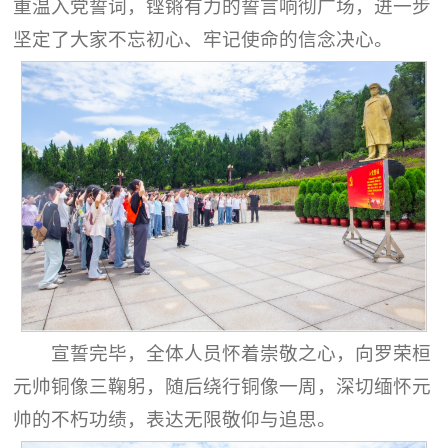
重温入党誓词，铿锵有力的誓言响彻广场，进一步
坚定了大家不忘初心、牢记使命的信念决心。
宣誓完毕，全体人员怀着崇敬之心，向罗荣桓
元帅铜像三鞠躬，随后绕行铜像一周，深切缅怀元
帅的不朽功绩，表达无限敬仰与追思。