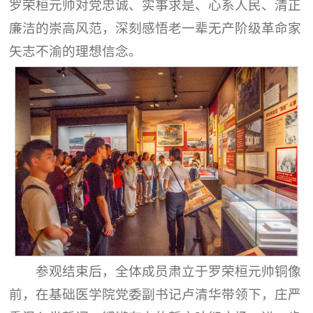
罗荣桓元帅对党忠诚、实事求是、心系人民、清正
廉洁的崇高风范，深刻感悟老一辈无产阶级革命家
矢志不渝的理想信念。
参观结束后，全体成员肃立于罗荣桓元帅铜像
前，在基础医学院党委副书记卢清华带领下，庄严