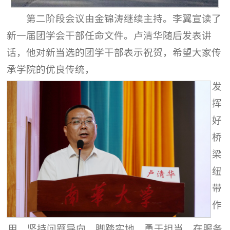
第二阶段会议由金锦涛继续主持。李翼宣读了
新一届团学会干部任命文件。卢清华随后发表讲
话，他对新当选的团学干部表示祝贺，希望大家传
承学院的优良传统，
发
挥
好
桥
梁
纽
带
作
用，坚持问题导向，脚踏实地、勇于担当，在服务