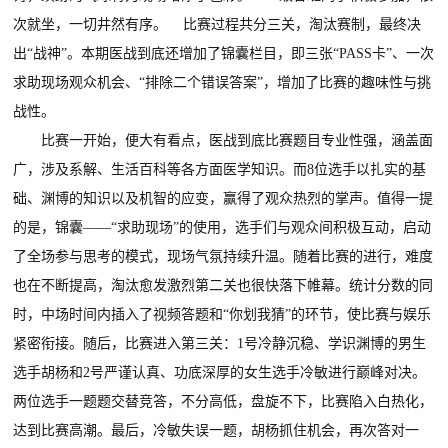
次就坐，一切井然有序。 比赛过程共分三关，淘汰赛制，最终决
出“战神”。本期医战到底还增加了锦囊栏目，即三张“PASS卡”、一次
求助现场观众机会、“排除二个错误答案”，增加了比赛的趣味性与挑
战性。
比赛一开始，便大有看点，医战到底比赛题目专业性强，涵盖面
广，涉及系解、生活百科等各方面医学知识。而8位选手以扎实的基
础、渊博的知识以及机智的应变，赢得了观众热烈的掌声。值得一提
的是，锦囊——“求助现场”的使用，选手们与观众间积极互动，启动
了全场参与思考的模式，现场气氛持续升温。随着比赛的进行，难度
也在不断提高，淘汰愈发激烈第二关也很快落下帷幕。统计分数的同
时，中场时间内插入了视频答题和“你划我猜”的环节，使比赛与娱乐
紧密衔接。随后，比赛进入第三关：1号冷静沉稳、学识渊博的男生
选手胡杨和2号严谨认真、功底深厚的女生选手冷敏进行巅峰对决。
两位选手一题题交替竞答，不分高低，盘旋不下，比赛陷入白热化，
达到比赛高潮。最后，冷敏失误一题，胡杨抓住机会，再次答对一