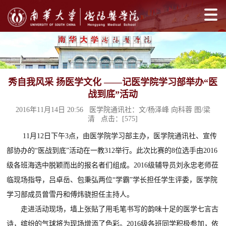
秀自我风采 扬医学文化 ——记医学院学习部举办“医
战到底”活动
2016年11月14日 20:56 医学院通讯社：文/杨泽峰 向科蓉 图/梁
清 点击：[
575
]
11月12日下午3点，由医学院学习部主办，医学院通讯社、宣传
部协办的“医战到底”活动在一教312举行。此次比赛的8位选手由2016
级各班海选中脱颖而出的报名者们组成。2016级辅导员刘永忠老师莅
临现场指导，吕卓岳、包秉弘两位“学霸”学长担任学生评委，医学院
学习部成员曾雪丹和傅炜骁担任主持人。
走进活动现场，墙上张贴了用毛笔书写的韵味十足的医学七言古
诗，缤纷的气球将为现场增添了色彩。2016级各班同学积极参加，依