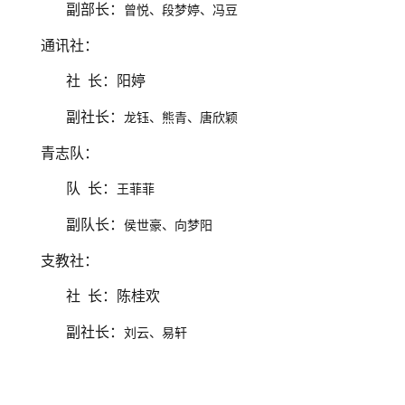
副部长：
曾悦、段梦婷、冯豆
通讯社：
社
长：阳婷
副社长：
龙钰、熊青、唐欣颖
青志队：
队
长：
王菲菲
副队长：
侯世豪、向梦阳
支教社：
社
长：陈桂欢
副社长：
刘云、易轩