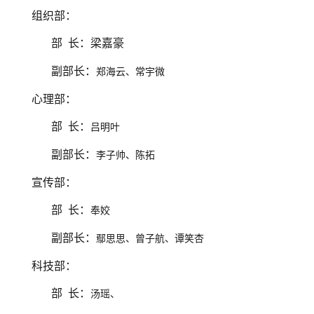
组织部：
部
长：梁嘉豪
副部长：
郑海云、常宇微
心理部：
部
长：
吕明叶
副部长：
李子帅、陈拓
宣传部：
部
长：
奉姣
副部长：
鄢思思、曾子航、谭笑杏
科技部：
部
长：
汤瑶、