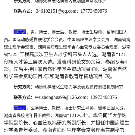
研究方向
：
动脉粥样硬化
血管内皮功能异常及保护
346102151
@
qq
.com
177734
59876
联系方式
：
；
危当恒
，
男，博士、博士后、教授、博士生导师、留学归国人
员。国际动脉粥样硬化学会会员、中国病理生理学会会员、湖南省病
理生理学会理事、湖南省病理生理学会心血管专业委员会理事、湖南
“225”工程高层次卫生人才学科带头人人选，湖南省“121”
省
创新人才第三层次人选。发表科研论文50余篇，参编专著4
部。先后主持国家自然科学基金资助项目4项、湖南省自然
科学基金资助项目2项和湖南省教育厅资助项目1项。
研究方向：
动脉粥样硬化生物力学及表观遗传调控机制研究
weizhonghua99@126.com
139
73408376
联系方式
：
；
唐志晗
，
医学博士、教授、博士研究生导师，留学归国人员，
“121人才”。现任南华大学医
湖南省高校青年骨干教师，湖南省
学院副院长、心血管疾病研究所副所长，并担任中国病理生
理学会青年委员、湖南省病理生理学会常务理事兼副秘书