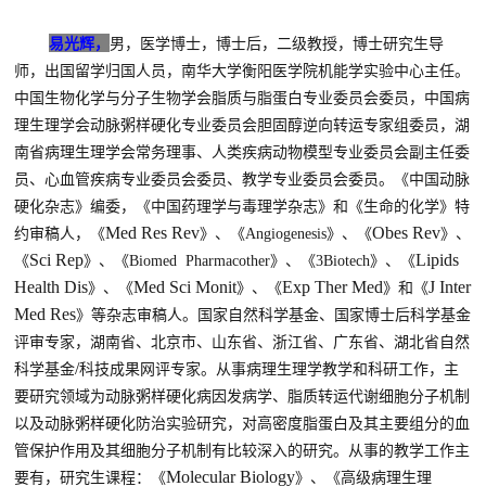
易光辉，
男，医学博士，博士后，二级教授，博士研究生导
师，出国留学归国人员，南华大学衡阳医学院机能学实验中心主任。
中国生物化学与分子生物学会脂质与脂蛋白专业委员会委员，中国病
理生理学会动脉粥样硬化专业委员会胆固醇逆向转运专家组委员，湖
南省病理生理学会常务理事、
人类疾病动物模型专业委员会副主任委
员、
心血管疾病专业委员会委员、教学专业委员会委员。《中国动脉
硬化杂志》编委，《中国药理学与毒理学杂志》
和
《生命的化学》特
Med Res Rev
Obes Rev
约审稿人，《
》、《
Angiogenesis
》、
《
》、
Sci Rep
Lipids
《
》、《
Biomed Pharmacother
》、《
3Biotech
》
、《
Health Dis
Med Sci Monit
Exp Ther Med
J Inter
》、《
》、《
》
和《
Med Res
》等杂志审稿人。国家自然科学基金、国家博士后科学基金
评审专家，
湖南省、北京市、山东省、浙江省、广东省、湖北省自然
/
科学基金
科技成果网评专家。从事病理生理学教学和科研工作，主
要研究领域为动脉粥样硬化病因发病学、脂质转运代谢细胞分子机制
以及动脉粥样硬化防治实验研究
，
对高密度脂蛋白及其主要组分的血
管保护作用及其细胞分子机制有比较深入的研究
。从事的教学工作主
Molecular
Biology
要有，研究生课程：
《
》、《
高级病理生理