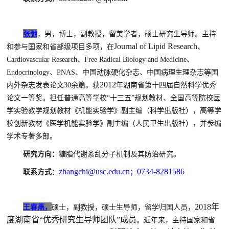
张弛
，
男，
博士，副
教授，
留美学者，硕士
研究生导师。
主持
Journal of Lipid Research
和参与
国家
和省部级项目多项，在
、
Cardiovascular Research
、
Free Radical Biology and Medicine
、
Endocrinology
、
PNAS
、中国动脉硬化杂志、中国病理生理杂志等国
2012
内外杂志发表论文
30
余篇
。获
年湖南省第十四届自然科学优秀
论文一等奖。担任普通高等学校“十三五”规划教材、全国高等院校医
学实验教学规划教材《机能实验学》副主编（科学出版社），高等学
校创新教材《医学机能实验学》副主编（人民卫生出版社），并参编
学术专著多部
。
研究方向：
糖脂代谢紊乱分子机制及其防治研究
。
zhangchi@usc.edu.cn
0734-8281586
联系方式
：
；
2018年
王春燕，
硕士，副教授，硕士生导师，留学归国人员
，
度湖南省“优秀研究生导师团队”成员
。
近年来，主持国家和省