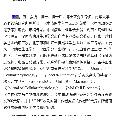
王佐
，
男，教授，博士、博士后，
博
士研究生导师。南华大学
心血管病研究所副所长。《中南医学科学杂志》编委，《中国动脉硬
化杂志》编委、审稿专家。
中国病理生理学会会员
，
湖南省病理生理
学会理事，湖南省病理生理学会心血管专业委员会委员，国家自然科
学基金函审专家，
北京市和浙江省自然科学基金项目函审专家
。主要
从事《病理生理学》、《医学分子生物学》、心血管病理生理学》等
教学。
主要研究领域是
动脉粥样硬化病因发病学与防治基础
（
血管内
皮保护、脂蛋白代谢异常、动脉粥样硬化表观遗传调控
）
。主持
国家
1
Journal of
级和省部级课题
多项，
获得湖南省自然科学奖
次
。
是
《
Cellular physiology
Food & Function
》
、《
》
等英文杂志的特邀审
Atherosclerosis
Int J Biol Macromol
稿人，
在
《
》
、
《
》
、
Journal of Cellular physiology
Mol Cell Biochem.
《
》、《
》、
《生物化学与生物物理进展》
、
《中国动脉硬化杂志》
等杂志发表论
200
SCI/EI
5
0
文
余篇，其中
收录的第一作者或通讯作者
余篇。
所带研
究多次获得国家奖学金和省优硕。