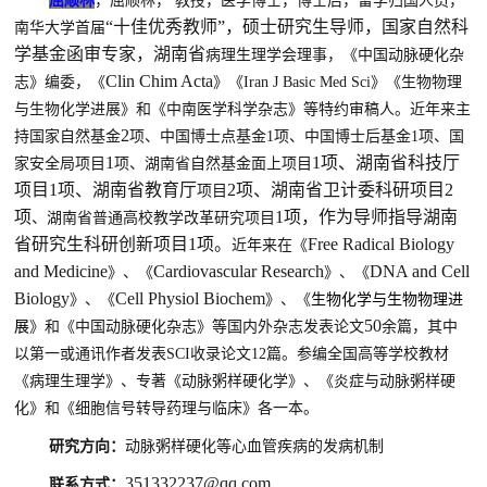
屈顺林
，
屈顺林，
教授，医学博士，博士后，留学归国人员，
“十佳优秀教师”，硕士研究生导师，国家自然科
南华大学首届
学基金函审专家，湖南省
病理生理学会
理事，
《
中国动脉硬化杂
Clin
Chim Acta
志
》
编委，
《
》《
Iran J Basic Med Sci
》《
生物物理
与生物化学进展
》
和
《
中南医学科学杂志
》
等特约
审稿
人。
近年来
主
2
持
国家自然基金
项、中国博士点基金
1
项、中国博士后基金
1
项
、国
1
1项、湖南省科技厅
家安全局项目
项
、湖南省自然基金面上项目
项目1项、湖南省教育厅
2项、湖南省卫计委科研项目
2
项目
项
1项，作为导师指导湖南
、湖南省普通高校教学改革研究项目
省研究生科研创新项目1项。
Free Radical Biology
近年来
在
《
and Medicine
Cardiovascular Research
DNA and Cell
》、《
》、《
Biology
Cell Physiol Biochem
》、《
》、《
生物化学与生物物理进
50
展
》和《中国动脉硬化杂志》等国内外杂志
发表论文
余篇，其中
以第一或通讯作者发表
SCI
收录论文
12
篇。
参编全国高等学校教材
《病理生理学》
、专著
《
动脉粥样硬化学
》
、
《
炎症与动脉粥样硬
化
》
和
《
细胞信号转导药理与临床
》
各
一本。
研究方向：
动脉粥样硬化等心血管疾病的发病机制
351332237@qq.com
联系方式：