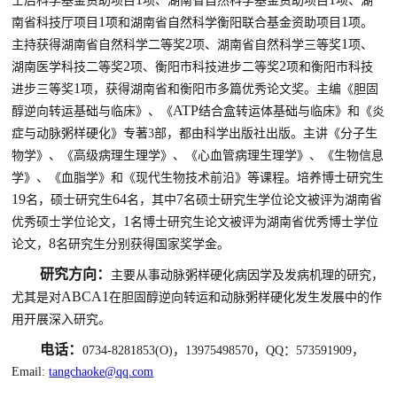
士后科学基金资助项目
项、
湖南省自然科学基金资助项目
项
、湖
1
1
南省科技厅项目
项和
湖南省自然科学
衡阳联合
基金资助项目
项
。
2
1
主持
获得
湖南省自然科学二
等奖
项
、湖南省自然科学
三等奖
项、
2
2
湖南医学科技二等奖
项
、
衡阳市科技进步
二
等奖
项和衡阳市科技
1
进步三等奖
项，获得湖南省和衡阳市多篇优秀论文奖。
主编《胆固
ATP
醇逆向转运基础与临床》、《
结合盒转运体基础与临床》和《炎
症与动脉粥样硬化》专著
3
部，都由科学出版社出版
。主讲《分子生
物学》、《高级病理生理学》、《心血管病理生理学》、《生物信息
学》、《血脂学》和
《现代生物技术前沿》
等课程。培养博士研究生
19
64
7
名
，
硕士研究生
名，其中
名
硕士研究生
学位
论文被评为
湖南省
1
优秀硕士学位论文，
名博士研究生论文
被评为
湖南省优秀博士学位
8
论文，
名
研究生
分别获得国家奖学金。
研究方向：
主要从事动脉粥样硬化病因学及发病机理的研究，
ABCA1
尤其是对
在胆固醇逆
向
转运和动脉粥样硬化发生发展中的作
用
开展深入
研究。
电话：
0734-8281853(O)
，
13975498570
，
QQ
：
573591909
，
Email:
tangchaoke@qq.com