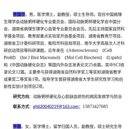
李国华
，
男，医学博士，副教授，硕士生导师。现任中国病理
生理学会动脉粥样硬化专业委员会、国际动脉粥样硬化学会中国分
会、湖南省病理生理学心血管专业委员会会员。先后主持国家自然科
学基金项目、教育部重点实验室开放基金项目、湖南省教育厅项目、
湖南省卫计委科研项目、衡阳市科技局项目、南华大学高层次人才科
Atherosclerosis
Cell
研启动项目等科研课题。近年来在《
》《
Prolif
Int J Biol Macromol
Mol Cell Biochem
Lipids
》《
》《
》《
》
25
SCI
和《中国动脉硬化杂志》等国内外杂志发表论文
余篇，其中
收
12
录论文
篇。主要参与获得湖南省自然科学奖三等奖和湖南省教学
1
成果奖二等奖各
项。指导学生曾获得湖南省大学生研究性学习和创
2
新性实验计划项目
项。
研究方向
：
动脉粥样硬化及心肌缺血损伤的病因发病学与防治
15873427685
联系方式
：
ghli20040219@163.com
；
李靓
，
女，医学博士，留学归国人员，副教授，硕士研究生导