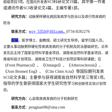
3
SCI科研论文19篇，其中第一作者
部级项目
项。在国内外发表
或通讯作者SCI收录论文4篇，主编专著1部。
研究方向：
动脉粥样硬化病因发病学与防治
以及
退行性疾病的
防治
wcy_5353
@163.com
0734-828
2276
联系方式：
，
彭娟
，
医学博士、副教授、硕士研究生导师，留学归国人员。
主要从事动脉粥样硬化性疾病发病的分子机制及防治基础研究，近年
来先后主持了国家自然科学基金项目、湖南省自然科学基金项目、湖
南省科技计划项目、湖南省卫生厅科技计划项目等科研课题；在
Front Pharmacol》、《Ontarget》、《Atherosclerosis》、
《
《Ann Biomed Eng》、《Clin Chim Acta》等国际期刊发表
SCI论文多篇；主要参与获得湖南省自然科学奖三等奖1项。
指导的学生曾获得国家大学生研究性学
习和创新性实验计划项
目。
研究方向：
心血管疾病发病的分子机制研究
pengjuan98@sina.com
联系方式
：