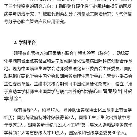
了三个较稳定的研究方向：
1.
动脉粥样硬化性与心肌缺血损伤病因发
病学与防治研究；
2.
糖脂代谢紊乱分子机制及其防治研究；
3.
气体信
号分子心脑血管效应及应用研究。
2.
学科平台
现建有血管植入物国家地方联合工程实验室（联合）、动脉硬
化学湖南省重点实验室和湖南省动脉硬化性疾病国际科技创新合作基
地。现为中国病理生理学会动脉粥样硬化专业委员会主任委员、国际
动脉粥样硬化学会中国分会和湖南省病理生理学会心血管专业委员会
主任委员单位。主编中文核心期刊《中国动脉硬化杂志》
，
设立了用
“松霖心血管专项出国留
于资助本学科师生出国留学与联合培养
的
学基金”
。
7
现有博导
人，硕导
17
人，导师队伍实现博士化且基本上有留学
经历；国务院政府特殊津贴获得者
2
人，
国家卫生计生突出贡献中青
1
“
年专家
人，
湖南省新世纪
121
人才工程”第一层次人选和
湖南省医学
10
30
学科领军人等省部级人才
余人
，国家级和省级学会委员
余人。