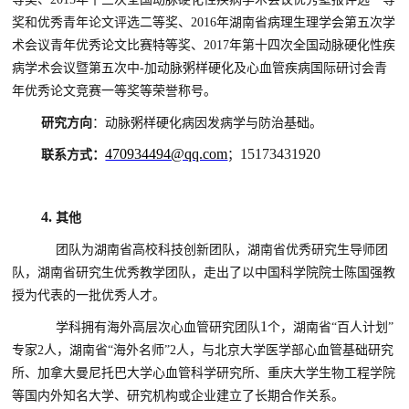
奖和优秀青年论文评选二等奖、
2016
年湖南省病理生理学会第五次学
术会议青年优秀论文比赛特等奖、
2017
年第十四次全国动脉硬化性疾
病学术会议暨第五次中
-
加动脉粥样硬化及心血管疾病国际研讨会青
年优秀论文竞赛一等奖等荣誉称号。
研究方向
：
动脉粥样硬化病因发病学与防治基础
。
470934494@qq.com
15173431920
联系方式：
；
4.
其他
团队为湖南省高校科技创新团队，湖南省优秀研究生导师团
队，湖南省研究生优秀教学团队
，
走出了以中国科学院院士陈国强教
授为
代表
的一批优秀人才。
1
学科拥有
海外高层次心血管研究团队
个，湖南省“百人计划”
专家
2
人，湖南省“海外名师”
2
人
，
与
北京大学医学部心血管基础研究
所、加拿大曼尼托巴大学心血管科学研究所、重庆大学生物工程学院
等
国内外知名大学、研究机构或企业建立了长期合作关系
。