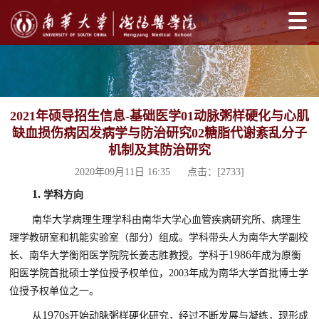
2021年硕导招生信息-基础医学01动脉粥样硬化与心肌
缺血损伤病因发病学与防治研究02糖脂代谢紊乱分子
机制及其防治研究
2020年09月11日 16:35 点击：[
2733
]
1.
学科方向
南华大学病理生理学科由南华大学心血管疾病研究所、病理生
理学教研室和机能实验室（部分）组成。学科带头人为南华大学副校
1986
长、南华大学衡阳医学院院长姜志胜教授。学科于
年成为原衡
阳医学院首批硕士学位授予权单位，
2003
年成为南华大学首批博士学
位授予权单位之一。
1970s
从
开始动脉粥样硬化研究，经过不断发展与凝练，现形成