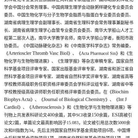
学会中国分会常务理事、
中国病理生理学会
动脉粥样硬化专业委员会
委员、
中国生物化学与分子生物学会脂质与脂蛋白专业委员会
委员、
湖南省病理生理学会副理事长、
湖南省生理科学会
常务
理事
兼副秘书
长
、
湖南省病理生理学心血管专业委员会委员、南华大学船山人才工
程第二层次人选，南华大学教学名师，南华大学船山学者，
衡阳市政
协委员。《中国动脉硬化杂志》
和
《中
南医学科学
杂志》
常务
编委，
Arterioscler Thromb Vasc Biol
《
》、《
Acta Pharmacol Sin
》和《生
物化学与生物物理进展》、《生理学报》等杂志审稿专家。国家自然
科学基金项目
评审
专家
、国家出版基金评审专家、
湖南省
和浙江省
自
然科学基金项目
评审
专家
、
湖南省
自然科学奖评审专家、湖南省高等
学校教师高级职务任职资格
评审
委员会学科评议组
专家
、湖南省中等
Biochim
学校教授级高级讲师职务任职资格
评审
委员会委员。
在《
Biophys Acta
Journal of Biological Chemistry
Int J
》
、
《
》
、
《
Cardiol
Atherosclerosis
》
、
《
》和《生物化学与生物物理进展》等
40
0
150
ESI
刊物上共发表科研论文
余篇，其中
SCI
收录
余篇
，
高被引
论文
2
篇，单篇论文最高影响因子
15.083
，论文被引用总次数
5000
余
6
次和
H
指数为
34
。
先后主持国家自然科学基金资助项目
项
、中国博
1
1