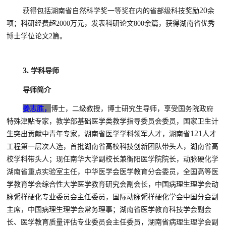
20
获得包括湖南省自然科学奖一等奖在内的省部级科技奖励
余
项；科研经费超
2000
万元，发表科研论文
800
余篇，获得湖南省优秀
博士学位论文
2
篇。
3.
学科导师
导师简介
姜志胜
，
博士，二级教授，博士研究生导师，享受国务院政府
特殊津贴专家，教学部基础医学类教学指导委员会委员，国家卫生计
121
生突出贡献中青年专家，湖南省医学学科领军人才，湖南省
人才
工程第一层次人选，首批湖南省高校科技创新团队带头人，湖南省高
校学科带头人；现任南华大学副校长兼衡阳医学院院长，动脉硬化学
湖南省重点实验室主任，中华医学会医学教育分会委员，全国高等医
学教育学会综合性大学医学教育研究会副会长，中国病理生理学会动
脉粥样硬化专业委员会主任委员，国际动脉粥样硬化学会中国分会副
主席，中国病理生理学会常务理事；湖南省医学教育科技学会副会
长、医学教育质量评估专业委员会主任委员，湖南省病理生理学会副