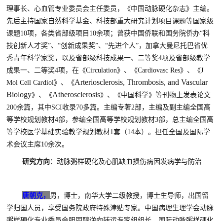
理事长、心血管专业委员会主任委员，《中国动脉硬化杂志》主编。
先后主持国家自然科学基金、科技部重大研究计划项目课题等国家级
课题
10
项，各类省部级项目
10
余项；曾获中国侨联和国务院侨办“科
技创新人才奖”、“创新成果奖”、“先进个人”，加拿大曼尼托巴省优
秀青年科学家奖，以及省部级科技成果一、二等奖
4
项及省部级教学
成果一、二等奖
4
项，在《
Circulation
》、《
Cardiovasc Res
》、《
J
Arteriosclerosis, Thrombosis, and Vascular
Mol Cell Cardiol
》、《
Biology
Atherosclerosis
》、《
》、《中国科学》等刊物上发表论文
200
余篇，其中
SCI
收录
70
多篇。主编专著
2
部，主编及副主编全国高
等学校规划教材
4
部，参编全国高等学校规划教材
3
部，总主编全国高
等学校医学基础实验教学规划教材
1
套（
14
本）。担任全国及国际学
术会议主席
10
余次。
研究方向
：
动脉粥样硬化及心肌缺血损伤病因发病学与防治
唐朝克，
男，博士
，南华大学二级
教授
，
博士生导师
，
出国留
学归国人员
，享受国务院政府特殊津贴专家
。中国病理生理学会
动脉
粥样硬化专业委员会胆固醇逆向转运专家组组长、国际动脉粥样硬化