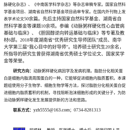
脉硬化杂志》、《中南医学科学杂志》等杂志审稿专家。国家自然科
学基金项目、湖南省自然科学基金项目函审专家。在国内外刊物上发
50余篇。先后主持国家自然科学基金、湖南省自
表学术论文
然科学基金等课题10余项。参编《动脉粥样硬化性心血管病
基础与临床》、《胆固醇逆向转运基础与临床》等专著及教
材6部。2018年度湖南省“优秀研究生导师团队”成员、南华
大学第三届“我心目中的好导师”。培养硕士研究生20余名，
所指导的研究生曾获得湖南省优秀硕士学位论文、国家奖学
金等荣誉。
研究方向：
动脉粥样硬化病因学及发病机理。脂肪分化相关蛋
白是细胞内脂滴周围蛋白的一种，它能够促进细胞内脂质蓄积。本课
题组使用分子生物学、细胞生物学等方法，探讨脂肪分化相关蛋白促
进细胞内脂质蓄积的机制，寻找阻断泡沫细胞形成的关键分子，为防
治动脉粥样硬化发生发展提供新的方法和思路。
yzh5555@163.com
0734-8281313
联系方式：
；