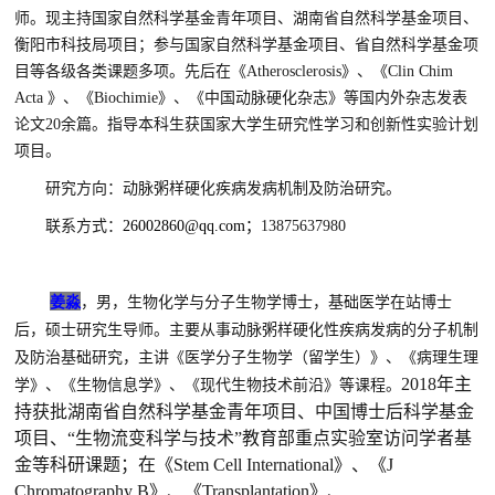
师。现主持国家自然科学基金青年项目、湖南省自然科学基金项目、
衡阳市科技局项目；参与国家自然科学基金项目、省自然科学基金项
目等各级各类课题多项。先后在《
Atherosclerosis
》、《
Clin Chim
Acta
》、《
Biochimie
》、《中国动脉硬化杂志》等国内外杂志发表
论文
20
余篇。指导本科生获国家大学生研究性学习和创新性实验计划
项目。
研究方向：
动脉粥样硬化疾病发病机制及防治研究。
联系方式
：
26002860@qq.com
；
13875637980
姜淼
，
男，生物化学与分子生物学博士，基础医学在站博士
后，硕士研究生导师。主要从事动脉粥样硬化性疾病发病的分子机制
及防治基础研究，主讲《医学分子生物学（留学生）》、《病理生理
2018年主
学》、《生物信息学》、《现代生物技术前沿》等课程。
持获批湖南省自然科学基金青年项目、中国博士后科学基金
项目、“生物流变科学与技术”教育部重点实验室访问学者基
金等科研课题；在《Stem Cell International》、《J
Chromatography B》、《Transplantation》、