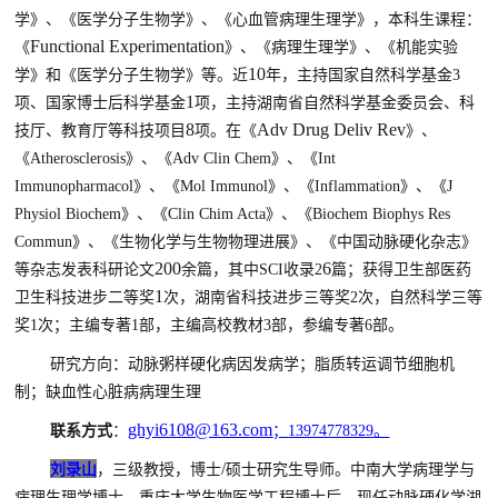
学
》
、
《
医学分子生物学
》
、
《
心血管病理生理学
》，
本科生课程：
Functional
Experimentation
《
》
、
《
病理生理学
》
、
《
机能实验
10
学
》和《
医学分子生物学
》
等。近
年，主持国家自然科学基金
3
1
项
、
国家博士后科学基金
项，主持
湖南省自然科学基金委员会、
科
8
Adv Drug Deliv Rev
技厅、教育厅等科技项目
项
。
在《
》、
《
Atherosclerosis
》、《
Adv Clin Chem
》、《
Int
Immunopharmacol
》、《
Mol Immunol
》、《
Inflammation
》、《
J
Physiol Biochem
》、《
Clin Chim Acta
》、《
Biochem Biophys Res
Commun
》
、《
生物化学与生物物理进展
》、《
中国动脉硬化杂志
》
20
0
6
等杂志发表科研论文
余篇，其中
SCI
收录
2
篇；获得卫生部医药
1
卫生科技进步二等奖
次，湖南省科技进步三等奖
2
次，自然科学三等
奖
1
次；主编专著
1
部，主编高校教材
3
部，参编专著
6
部。
研究方向：动脉粥样硬化病因发病学；脂质转运调节细胞机
制；缺血性心脏病病理生理
ghyi6108@163.com
联系方式
：
；
13974778329
。
/
刘录山
，
三级
教授，博士
硕士
研究生导师。中南大学病理学与
病理生理学博士，重庆大学生物医学工程博士后。
现任
动脉硬化学湖