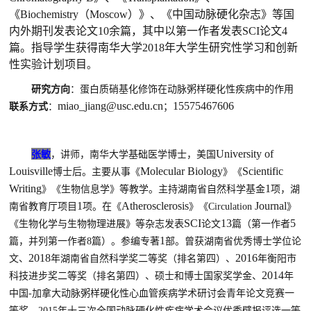
《Biochemistry（Moscow）》、《中国动脉硬化杂志》等国
内外期刊发表论文10余篇，其中以第一作者发表SCI论文4
篇。指导学生获得南华大学2018年大学生研究性学习和创新
性实验计划项目
。
研究方向
：
蛋白质硝基化修饰在动脉粥样硬化性疾病中的作用
miao_jiang@usc.edu.cn
15575467606
联系方式
：
；
U
niversity of
张敏
，
讲师
，
南华大学基础医学
博士，
美国
Louisville
M
olecular Biology
Scientific
博士后。主要从事《
》《
Writing
1
》《
生物信息学
》等教学。
主持
湖南省自然科学基金
项，
湖
1
Atherosclerosis
Journal
南省教育厅项目
项。在
《
》《
Circulation
》
SCI
13
5
《生物化学与生物物理进展》
等杂志发表
论文
篇（第一作者
1
篇，并列第一作者
8
篇）
。
参编
专著
部。
曾获湖南省优秀博士学位论
2
018
2
016
文、
年湖南省自然科学奖二等奖（排名第四）、
年衡阳市
2014
科技进步奖二等奖（排名第四）、硕士和博士国家奖学金、
年
中国
-
加拿大动脉粥样硬化性心血管疾病学术研讨会青年论文竞赛一
等奖、
2015
年十三次全国动脉硬化性疾病学术会议优秀壁报评选一等