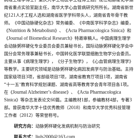
南省重点实验室副主任，南华大学心血管病研究所所长。湖南省新世
121
纪
人才工程人选
和湖南省医学学科带头人
，湖南省青年骨干教
师
。
《中国动脉硬化杂志》
常务编委、
《中南医学科学杂志》编委
，
Nutrition & Metabolism
Acta Pharmacologica Sinica
《
》、
《
》和
Journal of Biomedical Research
《
》
特邀审稿人。中国病理生理学
会动脉粥样硬化专业委员会委员兼秘书长，国际动脉粥样硬化学会中
国分会常务理事兼秘书长，中国
转化医学联盟
细胞生物学分会委员。
主要从事《病理生理学》，《分子生物学》，《心血管病理生理学》
等教学。
主要研究领域是
动脉粥样硬化病因发病学与防治基础
。主持
3
1
国家级项目
项，省部级项目
7
项，
湖南省教育厅项目
项
，
湖南省
“
1
十一五
”
教育科学规划课题、湖南省高等教育学会青年项目各
项
。
Journal Alzheimer
’
s disease
Acta Pharmacologica
在
《
》、《
Sinica
60
1
4
3
》
等杂志发表论文
篇。主编教材
部，
参编教材
部，专著
201
8
部。
曾获南华大学十佳优秀教师（
）和南华大学优秀科技管理
2012
工作者（
）等荣誉称号。
研究方向：
动脉粥样硬化发病机制与防治研究
liuls2000@163.com
联系方式：