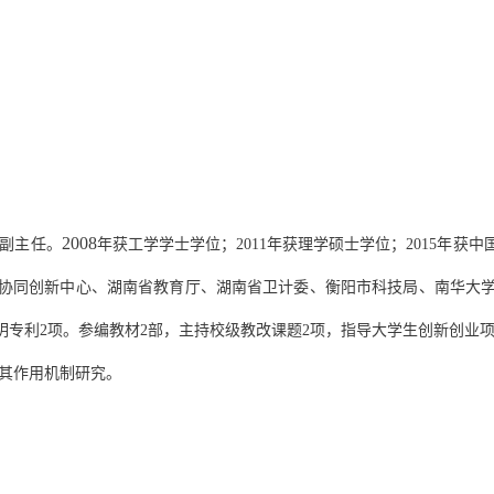
2008
副主任。
年获工学学士学位；
2011
年获理学硕士学位；
2015
年获中
协同创新中心、湖南省教育厅、湖南省卫计委、衡阳市科技局、南华大
明专利
2
项。参编教材
2
部，主持校级教改课题
2
项，指导大学生创新创业
其作用机制研究。