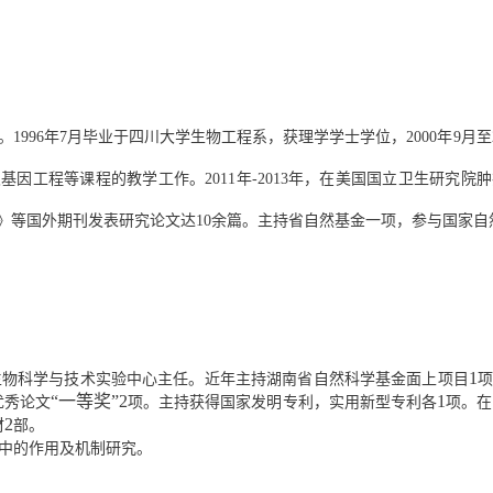
。
1996
年
7
月毕业于四川大学生物工程系，获理学学士学位，
2000
年
9
月至
及基因工程等
课程
的教学工作。
2011
年
-2013
年，在美国国立卫生研究院肿
》等国外期刊发表研究论文达
10
余篇。主持省自然基金一项，参与国家自
1
生物科学与技术实验中心主任。近年
主持湖南省自然科学基金
面上项目
“一等奖”
2
1
优秀论文
项
。主持
获得
国家发明专利，实用新型专利各
项
。在
2
材
部。
中的作用及机制研究。