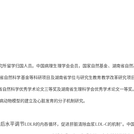
究所留学归国人员。中国病理生理学会会员，国家自然基金、湖南省自然
省自然科学基金等科研项目及湖南省学位与研究生教育教学改革研究项
省自然科学优秀学术论文三等奖及湖南省生理科学会优秀学术论文一等奖
病动物模型的建立及心脏发育的分子机制研究。
录后水平调节
LDLR
的内吞循环，促进肝脏清除血浆
LDL-C
的机制”。中