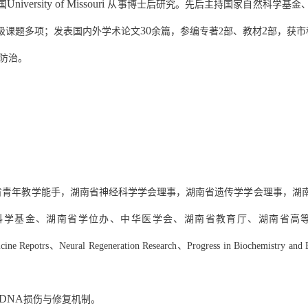
University of Missouri
国
从事博士后研究。先后主持国家自然科学基金
30
2
级课题多项；发表国内外学术论文
余篇，参编专著
2
部
、
教材
部，获市
防治。
省青年教学能手，湖南省神经科学学会理事，湖南省遗传学学会理事，湖
科学基金、湖南省学位办、中华医学会、湖南省教育厅、湖南省高
cine Repotrs
、
Neural Regeneration Research
、
Progress in Biochemistry and 
DNA
损伤与修复机制。