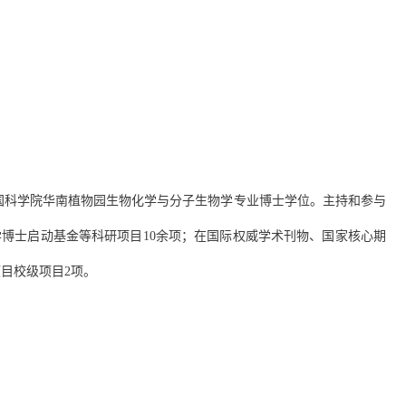
国科学院华南植物园生物化学与分子生物学专业博士学位。主持和参与
学博士启动基金等科研项目
10
余项；在国际权威学术刊物、国家核心期
项目校级项目
2
项。