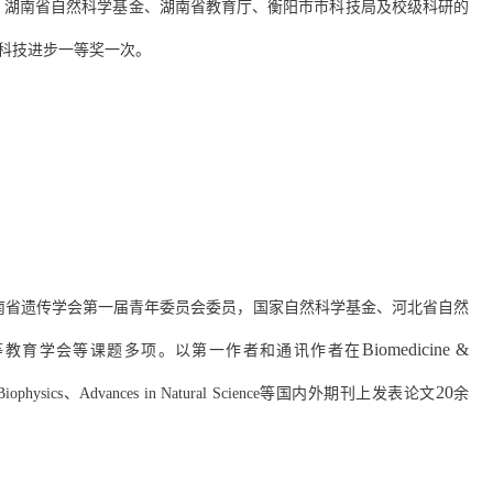
、湖南省自然科学基金、湖南省教育厅、衡阳市市科技局及校级科研的
科技进步一等奖一次。
南省遗传学会
第一届
青年委员会委员，国家自然科学基金、河北省自然
Biomedicine &
等教育学会等课题多项。以第一作者和通讯作者在
2
0
Biophysics
、
Advances in Natural Science
等国内外期刊上发表论文
余