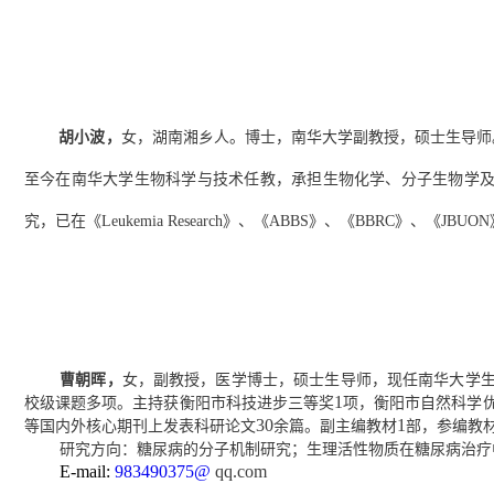
胡小波
，
女，湖南湘乡人。博士，南华大学副教授，硕士生导师
至今在南华大学生物科学
与技术
任教，承担生物化学、
分子生物学
究，
已在《
Leukemia Research
》、《
ABBS
》、《
BBRC
》、《
JBUON
曹朝晖
，
女，
副
教授，医学博士，硕士生导师
，
现任南华大学
1
校级课题多项
。主持获衡阳市科技进步三等奖
项，
衡阳市自然科学
3
0
1
等国内外核心期刊上发表科研论文
余篇
。
副主编教材
部，参编教
研究方向：
糖尿病的
分子机制研究
；生理活性物质
在
糖尿病治疗
E-
mail:
983490375
@
qq.com