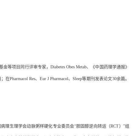
基金等项目同行评审专家，
Diabetes Obes Metab
、《中国药理学通报》
目；在
Pharmacol Res
、
Eur J Pharmacol
、
Sleep
等期刊发表论文
30
余篇。
。
国病理生理学会动脉粥样硬化专业委员会“胆固醇逆向转运（
RCT
）”组