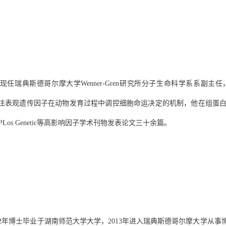
现任瑞典斯德哥尔摩大学
Wenner-Gren
研究所分子生命科学系系副主任
注表观遗传因子在动物发育过程中调控细胞命运决定的机制，他在组蛋
PLos Genetic
等高影响因子学术刊物发表论文三十余篇。
2
年博士毕业于湖南师范大学大学，
2013
年进入瑞典斯德哥尔摩大学从事