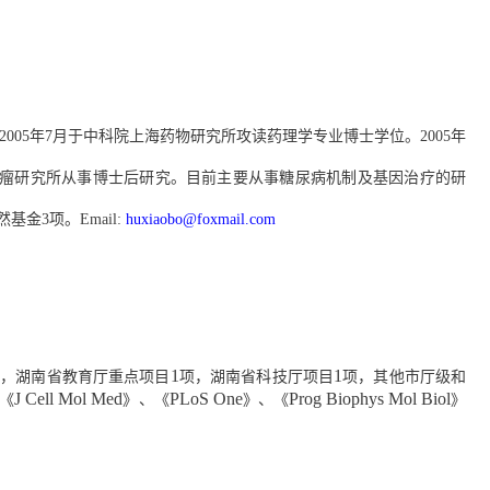
2005
年
7
月于中科院上海药物研究所攻读药理学专业博士学位。
2005
年
瘤研究所从事博士后研究。目前主要从事糖尿病机制及基因治疗的研
然基金
3
项。
Email:
huxiaobo@foxmail.com
1
1
项，
湖南省教育厅重点项目
项，
湖南省科技厅项目
项，
其他市厅级和
J Cell Mol Med
PLoS One
Prog Biophys Mol Biol
《
》、《
》、《
》