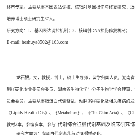
终审专家。主要从事基因表达调控、核辐射基因损伤与修复研究；近
培养博士硕士研究生
37
人。
1
研究方向：
、基因表达调控机制；
2
、核辐射
DNA
损伤修复机制；
E-mail: heshuya8502@163.com
龙石银
，女
，教授，
博士
，硕士生导师，留学归国人员，
湖南省
粥样硬化专业委员会委员，湖南省生物化学与分子生物学学会理事，
员会委员。主要从事
脂蛋白代谢紊乱、动脉粥样硬化及相关疾病的发
Lipids Health Dis
Cl
《
》、《
Metabolism
》、《
Clin Chim Acta
》、
《
2
“代谢综合征脂代谢基础及临床研究”
教材
本，参编多本。参与
研究方向为：
脂蛋白
代谢紊乱
与
动脉粥样硬化。