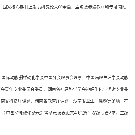
、国家核心期刊上发表研究论文
60
余篇。主编及参编教材和专著
6
部。
。国际动脉粥样硬化学会中国分会理事会理事，中国病理生理学会动脉
事会青年专业委员会委员，湖南省神经科学学会神经生化与代谢专业委
湖南省科技厅课题、湖南省教育厅课题、湖南省卫生厅课题等多项，
在
4
0
2
、
《中国动脉硬化杂志》等
杂志
发表论文
余篇
；参编专著
本，主编