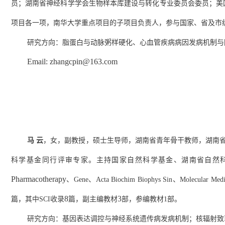
员；湖南省神经科学学会生物样本库建设与转化专业委员会委员；美
项目各一项，南华大学重点项目的子项目负责人，参与国家、省及市
研究方向：脂蛋白与动脉粥样硬化、心血管疾病病因发病机制与
Email: zhangcpin@163.com
马
云
，女，
副教授，
硕士生导师，湖南省青年骨干教师，湖南
科学基金同行评审专家。主持国家自然科学基金、湖南省自然
Pharmacotherapy
、
Gene
、
Acta Biochim Biophys Sin
、
Molecular Medi
8
3
篇，其中
SCI
收录
篇，副主编教材
部，参编教材
1
部。
研究方向：
基因表达调控与神经系统遗传病发病机制；核辐射致