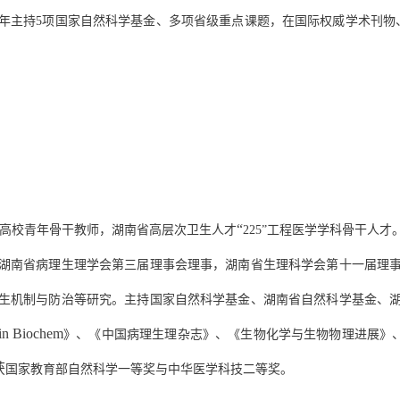
年主持
5
项国家自然科学基金、多项省级重点课题，在国际权威学术刊物
“
高校青年骨干教师
，湖南省高层次卫生人才
225
”工程医学学科骨干人才
湖南省病理生理学会第三届理事会理事，湖南省生理科学会第十一届理
生机制与防治
等
研究
。主持国家自然科学基金、湖南省自然科学基金、
in Biochem
》、
《中国病理生理杂志》、《生物化学与生物物理进展》
获
国家教育部自然科学一等奖
与
中华医学科技二等奖
。