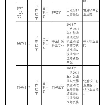
院1
30
护理
全日
岁
已取得护
古港镇中心
（大
1
制大
护理学
以
士资格证
卫生院
专）
专
下
2014年
（含2014
年）前毕
30
业须取得
全日
岁
中医针灸
执业助理
中和镇卫生
理疗科
1
制大
以
推拿专业
医师资格
院
专
下
证或通过
执业助理
医师资格
考试
2014年
（含2014
年）前毕
30
业须取得
北盛镇中心
全日
岁
执业助理
卫生院1、
口腔科
2
制大
口腔医学
以
医师资格
杨花卫生院
专
下
证或通过
1
执业助理
医师资格