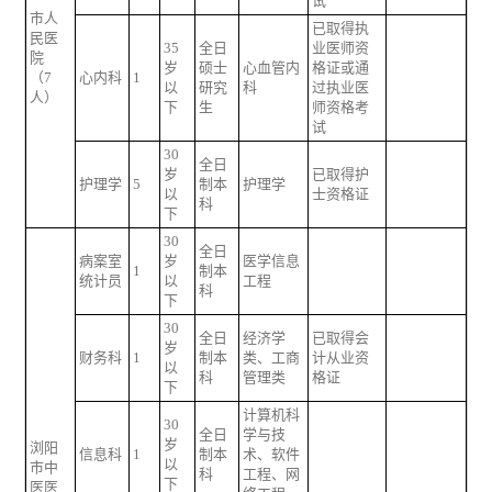
试
市人
已取得执
民医
35
全日
业医师资
院
岁
硕士
心血管内
格证或通
（7
心内科
1
以
研究
科
过执业医
人）
下
生
师资格考
试
30
全日
岁
已取得护
护理学
5
制本
护理学
以
士资格证
科
下
30
全日
病案室
岁
医学信息
1
制本
统计员
以
工程
科
下
30
全日
经济学
已取得会
岁
财务科
1
制本
类、工商
计从业资
以
科
管理类
格证
下
计算机科
30
全日
学与技
岁
浏阳
信息科
1
制本
术、软件
以
市中
科
工程、网
下
医医