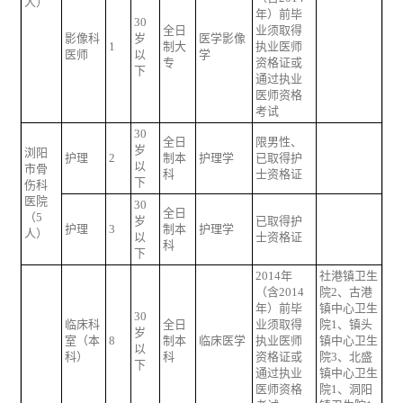
人）
年）前毕
30
全日
业须取得
影像科
岁
医学影像
1
制大
执业医师
医师
以
学
专
资格证或
下
通过执业
医师资格
考试
30
全日
限男性、
岁
浏阳
护理
2
制本
护理学
已取得护
以
市骨
科
士资格证
下
伤科
医院
30
全日
（5
岁
已取得护
护理
3
制本
护理学
人）
以
士资格证
科
下
2014年
社港镇卫生
（含2014
院2、古港
年）前毕
镇中心卫生
30
临床科
全日
业须取得
院1、镇头
岁
室（本
8
制本
临床医学
执业医师
镇中心卫生
以
科）
科
资格证或
院3、北盛
下
通过执业
镇中心卫生
医师资格
院1、洞阳