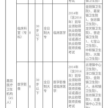
考试
镇卫生院1
金刚镇卫生
院1、葛家
2014年
镇卫生院
（含2014
1、张坊镇
年）前毕
卫生院1、
30
业须取得
临床科
全日
龙伏镇卫生
岁
执业助理
室（专
8
制大
临床医学
院1、普迹
以
医师资格
科）
专
镇卫生院
下
证或通过
1、七宝山
执业助理
卫生院1、
医师资格
中和镇卫生
考试
院1、大围
山卫生院1
古港镇中心
2014年
卫生院1、
（含2014
淳口镇卫生
年）前毕
院1、金刚
30
业须取得
基层
全日
医学影像
镇卫生院1
医学影
岁
执业助理
医疗
6
制大
或临床医
人、永和镇
像
以
医师资格
卫生
专
学
卫生院1、
下
证或通过
机构
张坊镇卫生
执业助理
（45
院1、北盛
医师资格
人）
镇中心卫生
考试