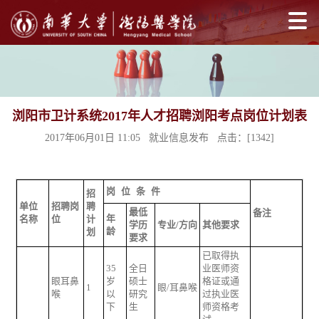
浏阳市卫计系统2017年人才招聘浏阳考点岗位计划表
2017年06月01日 11:05 就业信息发布 点击：[
1342
]
岗
位
条
件
招
单位
招聘岗
聘
最低
备注
年
名称
位
计
学历
专业/方向
其他要求
龄
划
要求
已取得执
35
全日
业医师资
眼耳鼻
岁
硕士
格证或通
1
眼/耳鼻喉
喉
以
研究
过执业医
下
生
师资格考