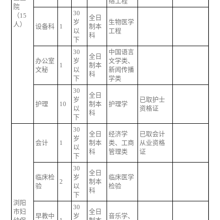
络工程
院
30
（15
全日
岁
生物医学
人）
设备科
1
制本
以
工程
科
下
30
中国语言
全日
办公室
岁
文学类、
1
制本
文秘
以
新闻传播
科
下
学类
30
全日
岁
已取护士
护理
10
制本
护理学
以
资格证
科
下
30
全日
经济学
已取会计
岁
会计
1
制本
类、工商
从业资格
以
科
管理类
证
下
30
全日
临床检
岁
临床医学
2
制本
验
以
检验
科
下
浏阳
30
市妇
全日
早教中
岁
音乐学、