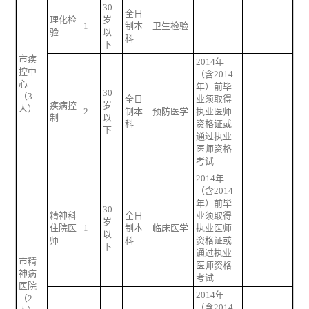
30
全日
理化检
岁
1
制本
卫生检验
验
以
科
下
市疾
2014年
控中
（含2014
心
年）前毕
30
（3
全日
业须取得
疾病控
岁
人）
2
制本
预防医学
执业医师
制
以
科
资格证或
下
通过执业
医师资格
考试
2014年
（含2014
年）前毕
30
精神科
全日
业须取得
岁
住院医
1
制本
临床医学
执业医师
以
师
科
资格证或
下
通过执业
市精
医师资格
神病
考试
医院
2014年
（2
（含2014