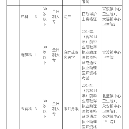
考试
30
官渡镇中心
全日
岁
已取得护
卫生院1、
产科
3
制大
助产
以
士资格证
大瑶镇中心
专
下
卫生院2
2014年
（含2014
年）前毕
30
业须取得
全日
岁
麻醉或临
执业助理
官渡镇中心
麻醉科
1
制大
以
床医学
医师资格
卫生院
专
下
证或通过
执业助理
医师资格
考试
2014年
（含2014
年）前毕
北盛镇中心
30
业须取得
卫生院1、
全日
岁
执业助理
永安镇中心
五官科
3
制大
眼耳鼻喉
以
医师资格
卫生院1、
专
下
证或通过
张坊镇中心
执业助理
卫生院1
医师资格