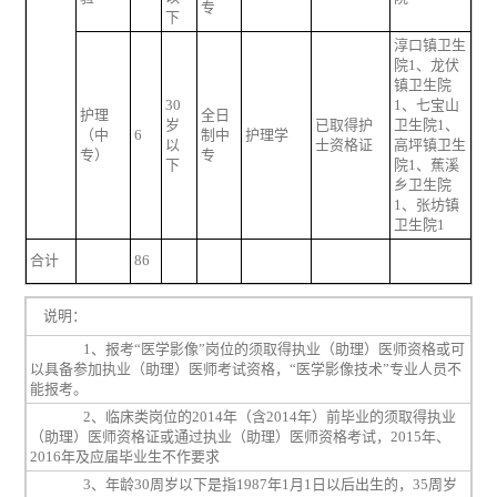
专
下
淳口镇卫生
院1、龙伏
镇卫生院
30
1、七宝山
护理
全日
岁
已取得护
卫生院1、
（中
6
制中
护理学
以
士资格证
高坪镇卫生
专）
专
下
院1、蕉溪
乡卫生院
1、张坊镇
卫生院1
合计
86
说明：
1
、报考“医学影像”岗位的须取得执业（助理）医师资格或可
以具备参加执业（助理）医师考试资格，“医学影像技术”专业人员不
能报考。
2
、临床类岗位的
2014
年（含
2014
年）前毕业的须取得执业
（助理）医师资格证或通过执业（助理）医师资格考试，
2015
年、
2016
年及应届毕业生不作要求
3
、年龄
30
周岁以下是指
1987
年
1
月
1
日以后出生的，
35
周岁