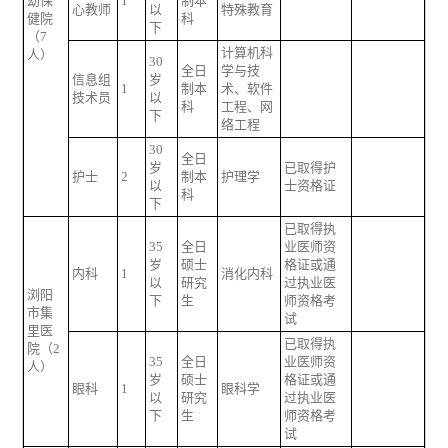
幼保
1
制本
心教师
以
特殊教育
健院
科
下
（7
计算机科
人）
30
全日
学与技
信息组
岁
1
制本
术、软件
技术员
以
科
工程、网
下
络工程
30
全日
岁
已取得护
护士
2
制本
护理学
以
士资格证
科
下
已取得执
35
全日
业医师资
岁
硕士
格证或通
内科
1
消化内科
以
研究
过执业医
浏阳
下
生
师资格考
市集
试
里医
已取得执
院（2
35
全日
业医师资
人）
岁
硕士
格证或通
眼科
1
眼科学
以
研究
过执业医
下
生
师资格考
试