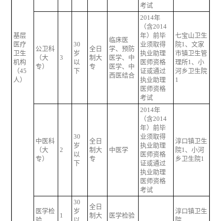
考试
2014年
（含2014
基层
年）前毕
七宝山卫生
临床医
医疗
30
业须取得
院1、文家
公卫科
全日
学、预防
卫生
岁
执业助理
市镇卫生管
（大
3
制大
医学、中
机构
以
医师资格
理所1、小
专）
专
医学、中
（45
下
证或通过
河乡卫生院
西医结合
人）
执业助理
1
医师资格
考试
2014年
（含2014
年）前毕
30
业须取得
中医科
全日
淳口镇卫生
岁
执业助理
（大
2
制大
中医学
院1、小河
以
医师资格
专）
专
乡卫生院1
下
证或通过
执业助理
医师资格
考试
30
全日
医学检
岁
淳口镇卫生
1
制大
医学检验
验
以
院